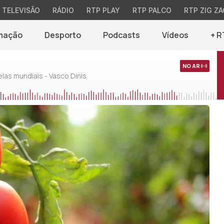
TELEVISÃO
RÁDIO
RTP PLAY
RTP PALCO
RTP ZIG ZA
mação
Desporto
Podcasts
Vídeos
+ R
NO AR
as mundiais - Vasco Dinis