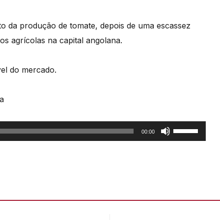
o da produção de tomate, depois de uma escassez
s agrícolas na capital angolana.
vel do mercado.
a
Use
00:00
as
setas
cima/baixo
para
aumentar
ou