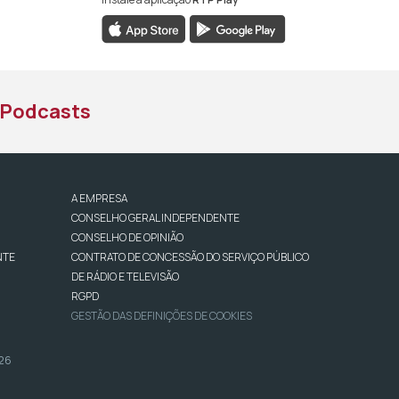
book da RTP África
nstagram da RTP África
ao YouTube da RTP África
Podcasts
A EMPRESA
CONSELHO GERAL INDEPENDENTE
CONSELHO DE OPINIÃO
NTE
CONTRATO DE CONCESSÃO DO SERVIÇO PÚBLICO
DE RÁDIO E TELEVISÃO
RGPD
GESTÃO DAS DEFINIÇÕES DE COOKIES
026