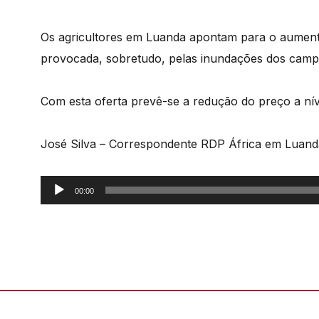
Os agricultores em Luanda apontam para o aument
provocada, sobretudo, pelas inundações dos campo
Com esta oferta prevê-se a redução do preço a ní
José Silva – Correspondente RDP África em Luand
Reprodutor
00:00
de
áudio