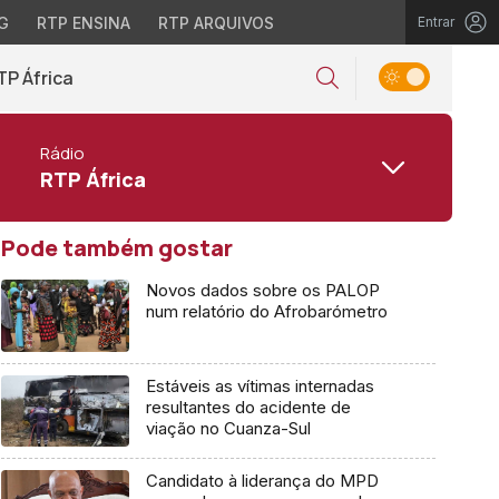
G
RTP ENSINA
RTP ARQUIVOS
Entrar
TP África
Rádio
RTP África
Pode também gostar
Novos dados sobre os PALOP
num relatório do Afrobarómetro
Estáveis as vítimas internadas
resultantes do acidente de
viação no Cuanza-Sul
Candidato à liderança do MPD