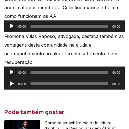
anonimato dos membros . Celestino explica a forma
como funcionam os AA
Reprodutor
00:00
00:00
de
Filomena Villas Raposo, advogada, destaca também as
áudio
vantagens desta comunidade na ajuda e
acompanhamento ao alcoólico em sofrimento e em
recuperação.
Reprodutor
00:00
00:00
de
Reprodutor
00:00
00:00
áudio
de
áudio
Pode também gostar
Começa amanhã o ciclo de leitura
da obra “Da Democracia em África”