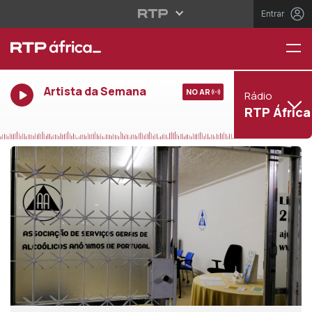
Entrar
Artista da Semana
NO AR
Rádio
RTP África