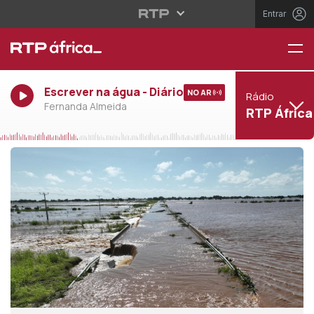
Entrar
Escrever na água - Diário
NO AR
Rádio
Fernanda Almeida
RTP África