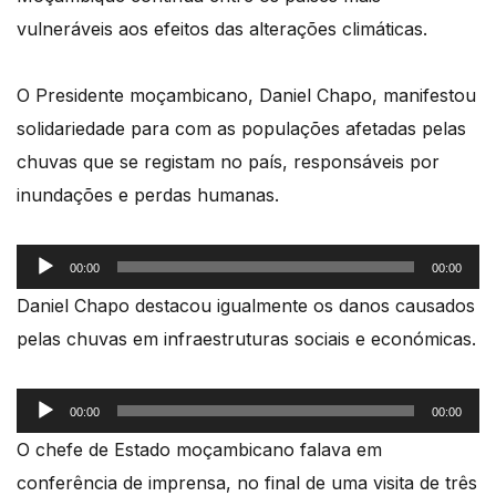
vulneráveis aos efeitos das alterações climáticas.
O Presidente moçambicano, Daniel Chapo, manifestou
solidariedade para com as populações afetadas pelas
chuvas que se registam no país, responsáveis por
inundações e perdas humanas.
Reprodutor
00:00
00:00
de
Daniel Chapo destacou igualmente os danos causados
áudio
pelas chuvas em infraestruturas sociais e económicas.
Reprodutor
00:00
00:00
de
O chefe de Estado moçambicano falava em
áudio
conferência de imprensa, no final de uma visita de três