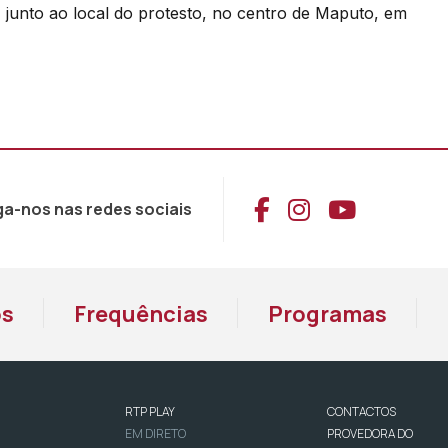
as
 junto ao local do protesto, no centro de Maputo, em
ou
setas
diminuir
cima/baixo
o
para
volume.
aumentar
ou
diminuir
Aceder ao Face
Aceder ao I
Aceder 
ga-nos nas redes sociais
o
volume.
os
Frequências
Programas
RTP PLAY
CONTACTOS
EM DIRETO
PROVEDORA DO