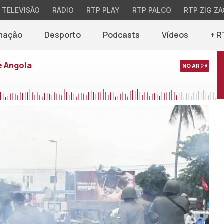
TELEVISÃO
RÁDIO
RTP PLAY
RTP PALCO
RTP ZIG ZA
mação
Desporto
Podcasts
Vídeos
+ R
e Angola
NO AR