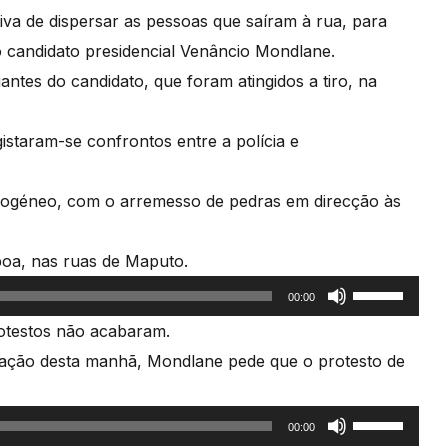
tiva de dispersar as pessoas que saíram à rua, para
 candidato presidencial Venâncio Mondlane.
antes do candidato, que foram atingidos a tiro, na
istaram-se confrontos entre a polícia e
mogéneo, com o arremesso de pedras em direcção às
boa, nas ruas de Maputo.
Use
00:00
as
otestos não acabaram.
setas
tação desta manhã, Mondlane pede que o protesto de
cima/baixo
para
Use
00:00
aumentar