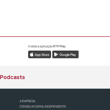
Instale a aplicação
RTP Play
book da RTP África
nstagram da RTP África
ao YouTube da RTP África
Podcasts
A EMPRESA
CONSELHO GERAL INDEPENDENTE