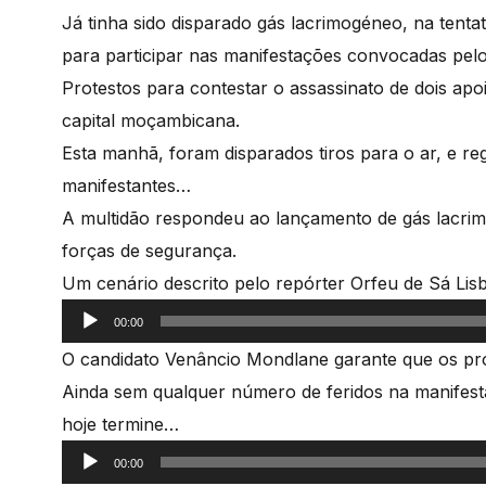
Já tinha sido disparado gás lacrimogéneo, na tenta
para participar nas manifestações convocadas pelo
Protestos para contestar o assassinato de dois apoi
capital moçambicana.
Esta manhã, foram disparados tiros para o ar, e reg
manifestantes…
A multidão respondeu ao lançamento de gás lacri
forças de segurança.
Um cenário descrito pelo repórter Orfeu de Sá Lis
Reprodutor
00:00
de
O candidato Venâncio Mondlane garante que os pr
áudio
Ainda sem qualquer número de feridos na manifes
hoje termine…
Reprodutor
00:00