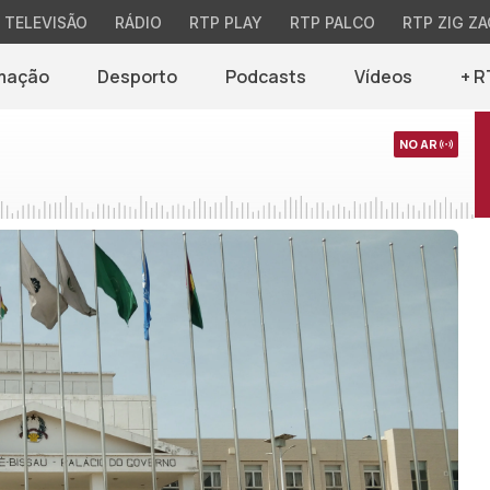
TELEVISÃO
RÁDIO
RTP PLAY
RTP PALCO
RTP ZIG ZA
mação
Desporto
Podcasts
Vídeos
+ R
NO AR