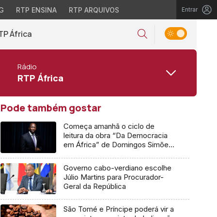
G
RTP ENSINA
RTP ARQUIVOS
Entrar
TP África
Rádio
RTP África
Pode também gostar
Começa amanhã o ciclo de
leitura da obra “Da Democracia
em África” de Domingos Simões
Pereira
Governo cabo-verdiano escolhe
Júlio Martins para Procurador-
Geral da República
São Tomé e Príncipe poderá vir a