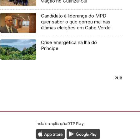
viação no Cuanza-Sul
Candidato à liderança do MPD
quer saber o que correu mal nas
últimas eleições em Cabo Verde
Crise energética na lha do
Príncipe
PUB
Instale a aplicação
RTP Play
book da RTP África
nstagram da RTP África
ao YouTube da RTP África