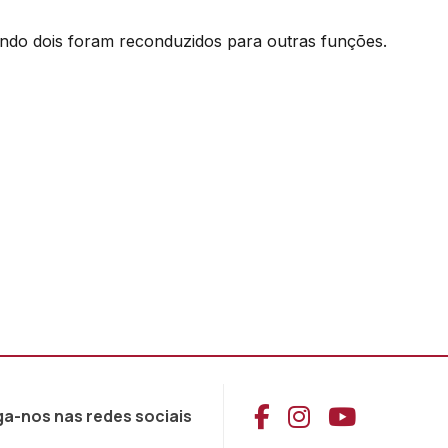
do dois foram reconduzidos para outras funções.
Aceder ao Face
Aceder ao I
Aceder 
ga-nos nas redes sociais