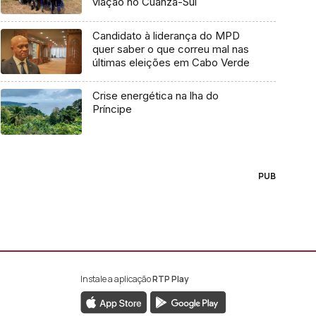
viação no Cuanza-Sul
Candidato à liderança do MPD
quer saber o que correu mal nas
últimas eleições em Cabo Verde
Crise energética na lha do
Príncipe
PUB
Instale a aplicação
RTP Play
book da RTP África
nstagram da RTP África
ao YouTube da RTP África