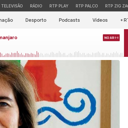
TELEVISÃO
RÁDIO
RTP PLAY
RTP PALCO
RTP ZIG ZA
mação
Desporto
Podcasts
Vídeos
+ R
imanjaro
NO AR