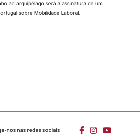
nho ao arquipélago será a assinatura de um
rtugal sobre Mobilidade Laboral.
Aceder ao Face
Aceder ao I
Aceder 
ga-nos nas redes sociais