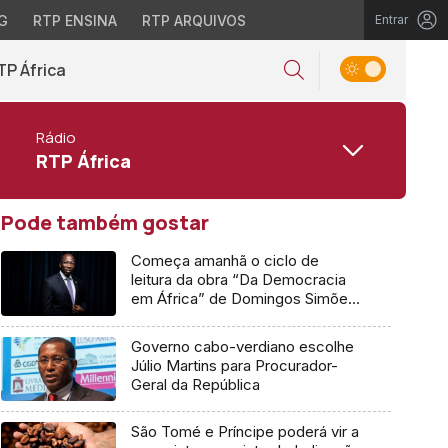
G
RTP ENSINA
RTP ARQUIVOS
Entrar
TP África
Rádio
RTP África
Pode também gostar
Começa amanhã o ciclo de
leitura da obra “Da Democracia
em África” de Domingos Simões
Pereira
Governo cabo-verdiano escolhe
Júlio Martins para Procurador-
Geral da República
São Tomé e Príncipe poderá vir a