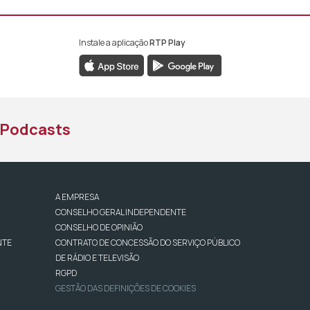
Instale a aplicação
RTP Play
book da RTP África
nstagram da RTP África
ao YouTube da RTP África
Podcasts
A EMPRESA
CONSELHO GERAL INDEPENDENTE
CONSELHO DE OPINIÃO
NTE
CONTRATO DE CONCESSÃO DO SERVIÇO PÚBLICO
DE RÁDIO E TELEVISÃO
RGPD
GESTÃO DAS DEFINIÇÕES DE COOKIES