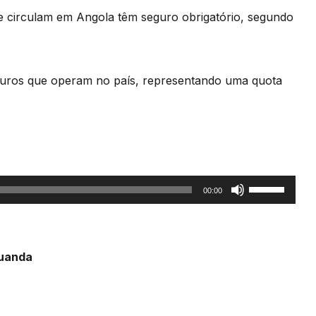
e circulam em Angola têm seguro obrigatório, segundo
guros que operam no país, representando uma quota
Use
00:00
as
setas
cima/baixo
Luanda
para
aumentar
ou