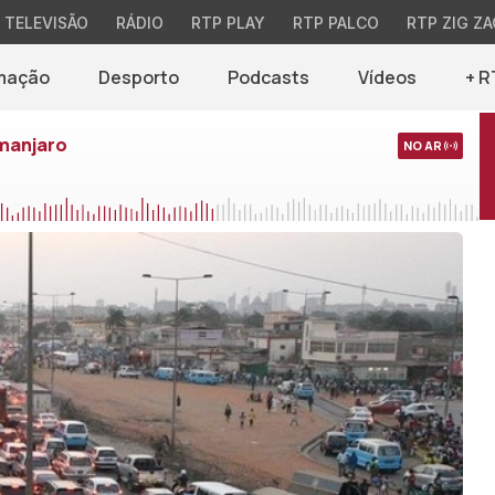
TELEVISÃO
RÁDIO
RTP PLAY
RTP PALCO
RTP ZIG ZA
mação
Desporto
Podcasts
Vídeos
+ R
imanjaro
NO AR