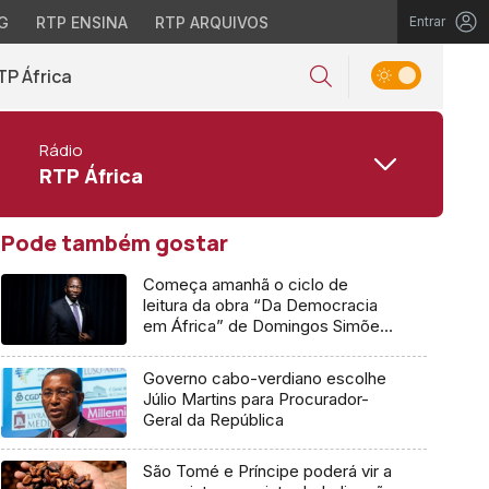
G
RTP ENSINA
RTP ARQUIVOS
Entrar
TP África
Rádio
RTP África
Pode também gostar
Começa amanhã o ciclo de
leitura da obra “Da Democracia
em África” de Domingos Simões
Pereira
Governo cabo-verdiano escolhe
Júlio Martins para Procurador-
Geral da República
São Tomé e Príncipe poderá vir a