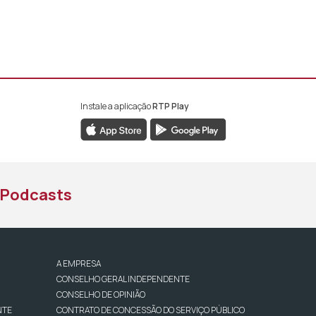
Instale a aplicação
RTP Play
book da RTP África
nstagram da RTP África
ao YouTube da RTP África
Podcasts
A EMPRESA
CONSELHO GERAL INDEPENDENTE
CONSELHO DE OPINIÃO
NTE
CONTRATO DE CONCESSÃO DO SERVIÇO PÚBLICO