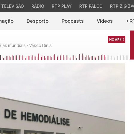
TELEVISÃO
RÁDIO
RTP PLAY
RTP PALCO
RTP ZIG ZA
mação
Desporto
Podcasts
Vídeos
+ R
NO AR
as mundiais - Vasco Dinis