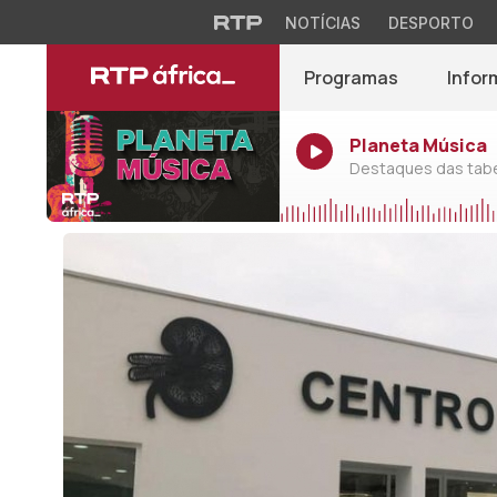
NOTÍCIAS
DESPORTO
Programas
Infor
Planeta Música
Destaques das tabel