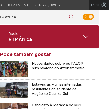
G
RTP ENSINA
RTP ARQUIVOS
Entrar
TP África
Rádio
RTP África
Pode também gostar
Novos dados sobre os PALOP
num relatório do Afrobarómetro
Estáveis as vítimas internadas
resultantes do acidente de
viação no Cuanza-Sul
Candidato à liderança do MPD