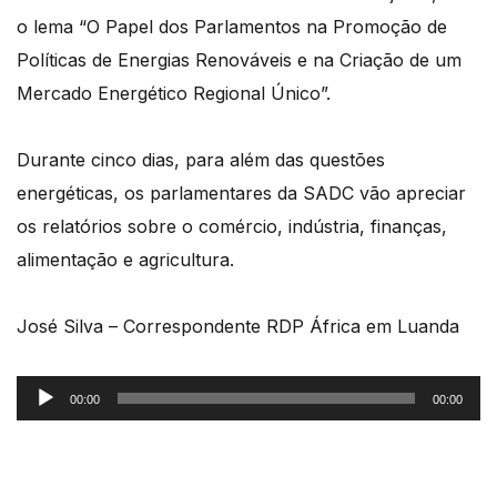
o lema “O Papel dos Parlamentos na Promoção de
Políticas de Energias Renováveis e na Criação de um
Mercado Energético Regional Único”.
Durante cinco dias, para além das questões
energéticas, os parlamentares da SADC vão apreciar
os relatórios sobre o comércio, indústria, finanças,
alimentação e agricultura.
José Silva – Correspondente RDP África em Luanda
Reprodutor
00:00
00:00
de
áudio