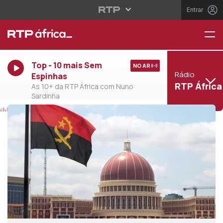
Entrar
Top - 10 mais Sem
NO AR
Rádio
Espinhas
RTP África
As 10+ da RTP África com Nuno
Sardinha