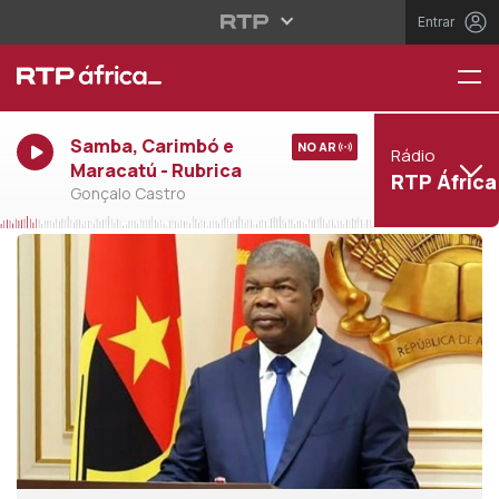
Entrar
Samba, Carimbó e
NO AR
Rádio
Maracatú - Rubrica
RTP África
Gonçalo Castro