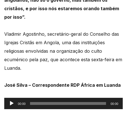
cristãos, e por isso nós estaremos orando também
por isso”.
Vladimir Agostinho, secretário-geral do Conselho das
Igrejas Cristãs em Angola, uma das instituições
religiosas envolvidas na organização do culto
ecuménico pela paz, que acontece esta sexta-feira em
Luanda.
José Silva – Correspondente RDP África em Luanda
Reprodutor
00:00
00:00
de
áudio