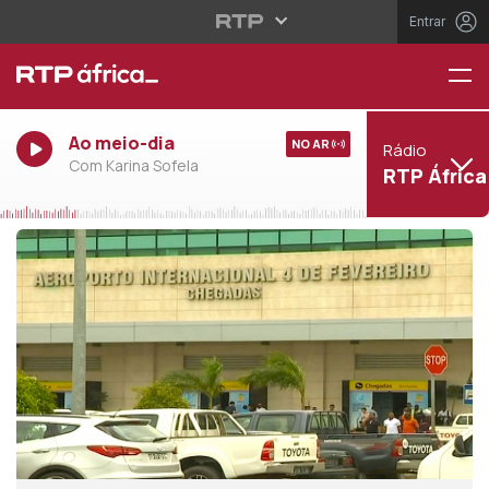
Entrar
Ao meio-dia
NO AR
Rádio
Com Karina Sofela
RTP África