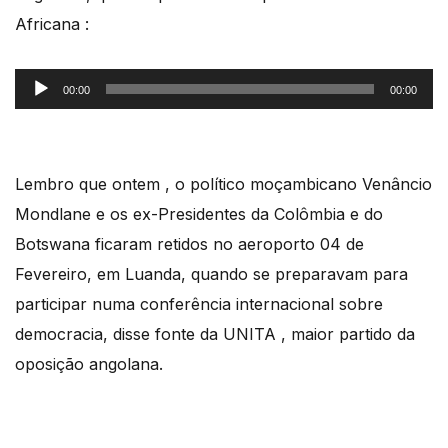
Africana :
Reprodutor
00:00
00:00
de
áudio
Lembro que ontem , o político moçambicano Venâncio
Mondlane e os ex-Presidentes da Colômbia e do
Botswana ficaram retidos no aeroporto 04 de
Fevereiro, em Luanda, quando se preparavam para
participar numa conferência internacional sobre
democracia, disse fonte da UNITA , maior partido da
oposição angolana.