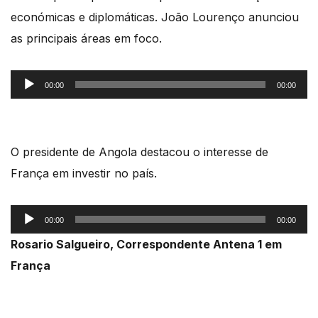
económicas e diplomáticas. João Lourenço anunciou
as principais áreas em foco.
Reprodutor
00:00
00:00
de
áudio
O presidente de Angola destacou o interesse de
França em investir no país.
Reprodutor
00:00
00:00
de
Rosario Salgueiro, Correspondente Antena 1 em
áudio
França