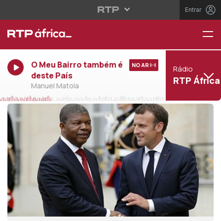
Entrar
O Meu Bairro também é
NO AR
Rádio
deste País
RTP África
Manuel Matola