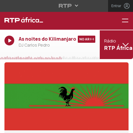
Entrar
As noites do Kilimanjaro
NO AR
Rádio
DJ Carlos Pedro
RTP África