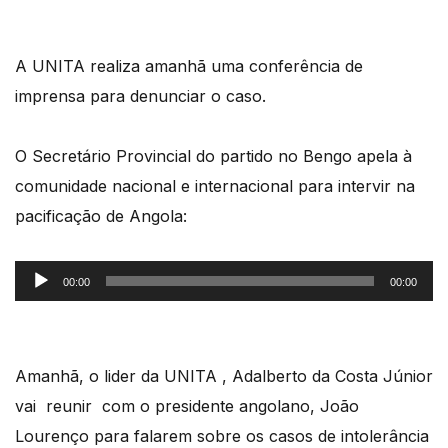
áudio
A UNITA realiza amanhã uma conferência de
imprensa para denunciar o caso.
O Secretário Provincial do partido no Bengo apela à
comunidade nacional e internacional para intervir na
pacificação de Angola:
Reprodutor
00:00
00:00
de
áudio
Amanhã, o lider da UNITA , Adalberto da Costa Júnior
vai reunir com o presidente angolano, João
Lourenço para falarem sobre os casos de intolerância