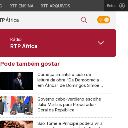
G
RTP ENSINA
RTP ARQUIVOS
Entrar
TP África
Rádio
RTP África
Pode também gostar
Começa amanhã o ciclo de
leitura da obra “Da Democracia
em África” de Domingos Simões
Pereira
Governo cabo-verdiano escolhe
Júlio Martins para Procurador-
Geral da República
São Tomé e Príncipe poderá vir a