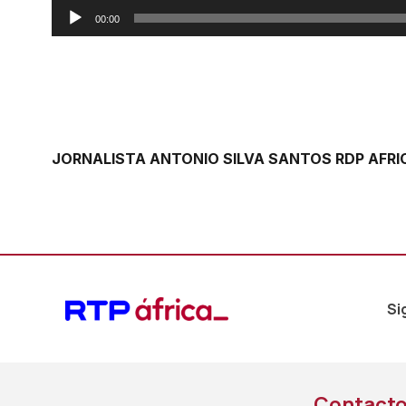
Reprodutor
00:00
de
áudio
JORNALISTA ANTONIO SILVA SANTOS RDP AFRI
Si
Contact