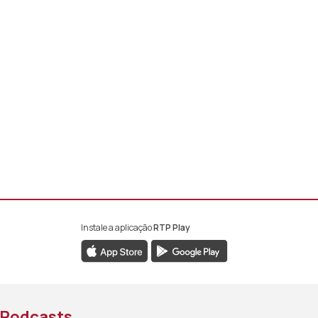
Instale a aplicação
RTP Play
book da RTP África
nstagram da RTP África
ao YouTube da RTP África
Podcasts