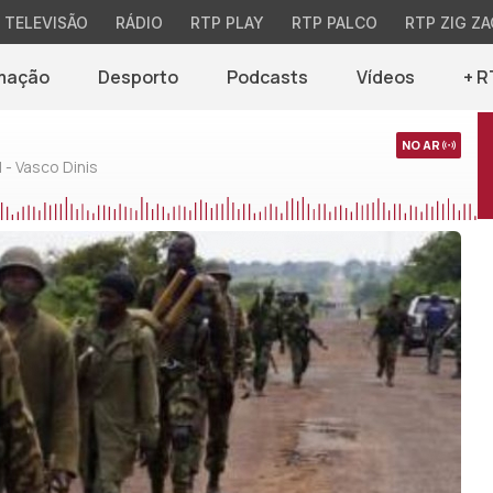
TELEVISÃO
RÁDIO
RTP PLAY
RTP PALCO
RTP ZIG ZA
mação
Desporto
Podcasts
Vídeos
+ R
NO AR
 - Vasco Dinis