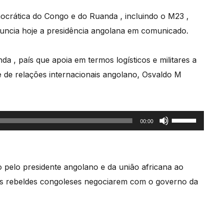
crática do Congo e do Ruanda , incluindo o M23 ,
nuncia hoje a presidência angolana em comunicado.
a , país que apoia em termos logísticos e militares a
e de relações internacionais angolano, Osvaldo M
Use
00:00
as
setas
cima/baixo
to pelo presidente angolano e da união africana ao
para
 os rebeldes congoleses negociarem com o governo da
aumentar
ou