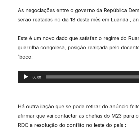
As negociações entre o governo da República Demo
serão reatadas no dia 18 deste mês em Luanda , a
Este é um novo dado que satisfaz o regime do Ruand
guerrilha congolesa, posição realçada pelo docent
´boco:
Reprodutor
00:00
de
áudio
Há outra ilação que se pode retirar do anúncio fei
afirmar que vai contactar as chefias do M23 para
RDC a resolução do conflito no leste do país :