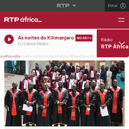
Entrar
As noites do Kilimanjaro
NO AR
Rádio
DJ Carlos Pedro
RTP África