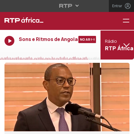
Entrar
Sons e Ritmos de Angola
NO AR
Rádio
RTP África