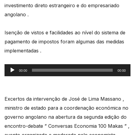
investimento direto estrangeiro e do empresariado
angolano .
Isenção de vistos e facilidades ao nível do sistema de
pagamento de impostos foram algumas das medidas
implementadas .
Reprodutor
00:00
00:00
de
áudio
Excertos da intervenção de José de Lima Massano ,
ministro de estado para a coordenação económica no
governo angolano na abertura da segunda edição do
encontro-debate ” Conversas Economia 100 Makas ” ,
evento organizado e moderado pelo economista ,