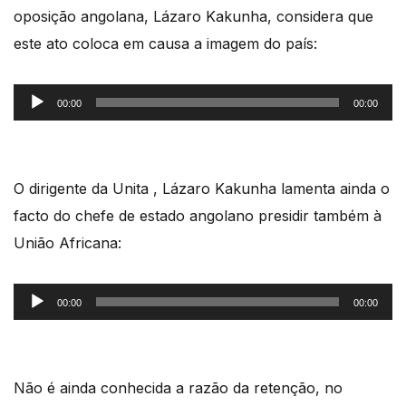
oposição angolana, Lázaro Kakunha, considera que
este ato coloca em causa a imagem do país:
Reprodutor
00:00
00:00
de
áudio
O dirigente da Unita , Lázaro Kakunha lamenta ainda o
facto do chefe de estado angolano presidir também à
União Africana:
Reprodutor
00:00
00:00
de
áudio
Não é ainda conhecida a razão da retenção, no