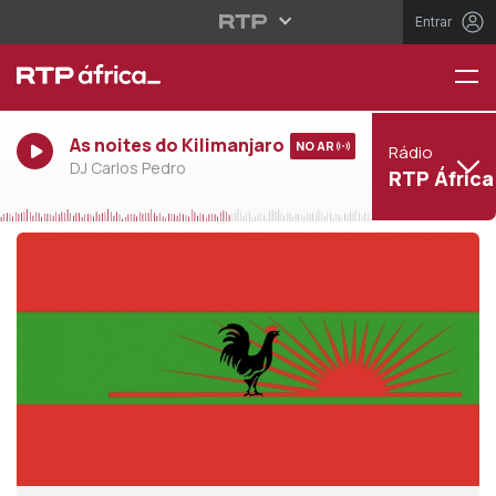
Entrar
As noites do Kilimanjaro
NO AR
Rádio
DJ Carlos Pedro
RTP África