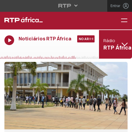
Entrar
Noticiários RTP África
NO AR
Rádio
RTP África