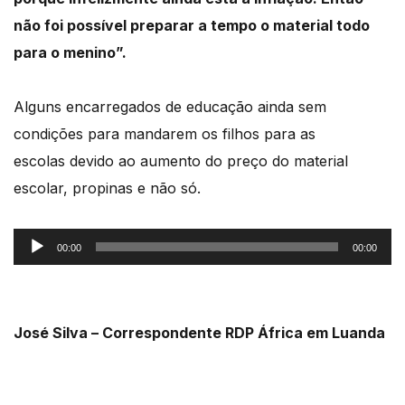
não foi possível preparar a tempo o material todo
para o menino”.
Alguns encarregados de educação ainda sem
condições para mandarem os filhos para as
escolas
devido ao aumento do preço do material
escolar, propinas e não só.
Reprodutor
00:00
00:00
de
áudio
José Silva – Correspondente RDP África em Luanda