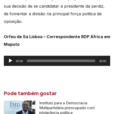
sua decisão de se candidatar a presidente da perdiz,
de fomentar a divisão na principal força politica da
oposição.
Orfeu de Sá Lisboa – Correspondente RDP África em
Maputo
Reprodutor
00:00
00:00
de
áudio
Pode também gostar
Instituto para a Democracia
Multipartidária preocupado com
intolerância política