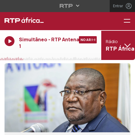
Entrar
Simultâneo - RTP Antena
NO AR
Rádio
1
RTP África