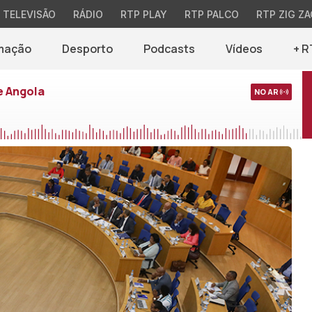
TELEVISÃO
RÁDIO
RTP PLAY
RTP PALCO
RTP ZIG ZA
mação
Desporto
Podcasts
Vídeos
+ R
e Angola
NO AR