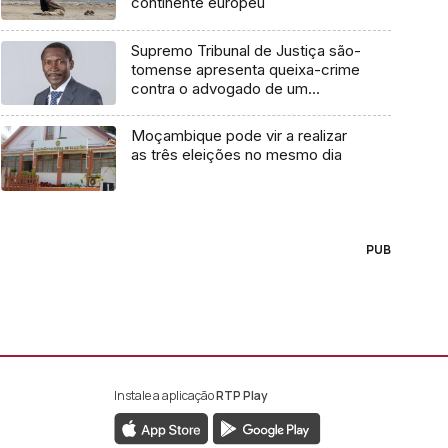
continente europeu
Supremo Tribunal de Justiça são-
tomense apresenta queixa-crime
contra o advogado de um
cidadão chileno
Moçambique pode vir a realizar
as três eleições no mesmo dia
PUB
Instale a aplicação
RTP Play
book da RTP África
nstagram da RTP África
ao YouTube da RTP África