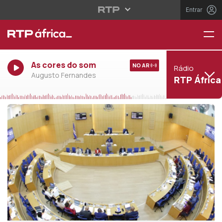
Entrar
As cores do som
NO AR
Rádio
Augusto Fernandes
RTP África