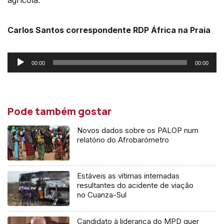
Carlos Santos correspondente RDP África na Praia
Reprodutor
00:00
00:00
de
áudio
Pode também gostar
Novos dados sobre os PALOP num
relatório do Afrobarómetro
Estáveis as vítimas internadas
resultantes do acidente de viação
no Cuanza-Sul
Candidato à liderança do MPD quer