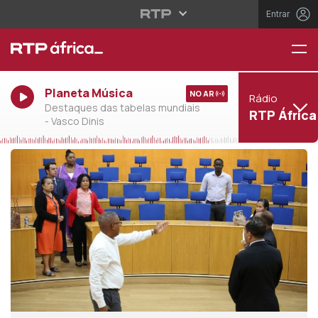
Entrar
Planeta Música
NO AR
Rádio
Destaques das tabelas mundiais
RTP África
- Vasco Dinis