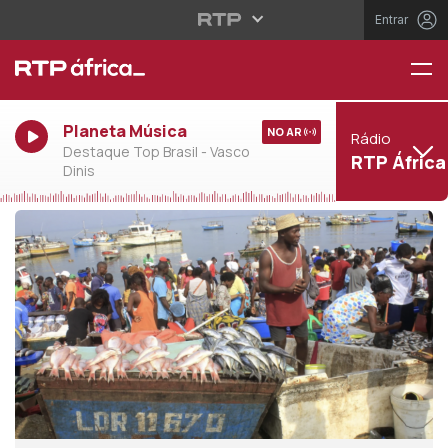
Entrar
Planeta Música
NO AR
Rádio
Destaque Top Brasil - Vasco
RTP África
Dinis