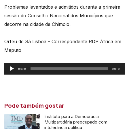
Problemas levantados e admitidos durante a primeira
sessão do Conselho Nacional dos Municípios que
decorre na cidade de Chimoio.
Orfeu de Sá Lisboa – Correspondente RDP África em
Maputo
Reprodutor
00:00
00:00
de
áudio
Pode também gostar
Instituto para a Democracia
Multipartidária preocupado com
intolerância política