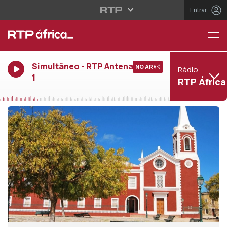
Entrar
Simultâneo - RTP Antena
NO AR
Rádio
1
RTP África