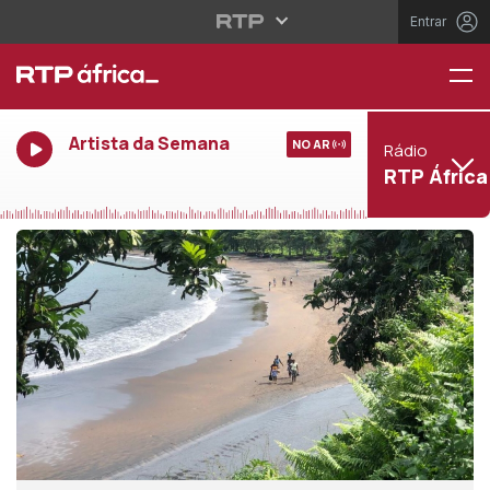
Entrar
Artista da Semana
NO AR
Rádio
RTP África