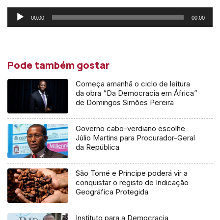
Reprodutor
00:00
00:00
de
áudio
Pode também gostar
Começa amanhã o ciclo de leitura
da obra “Da Democracia em África”
de Domingos Simões Pereira
Governo cabo-verdiano escolhe
Júlio Martins para Procurador-Geral
da República
São Tomé e Príncipe poderá vir a
conquistar o registo de Indicação
Geográfica Protegida
Instituto para a Democracia