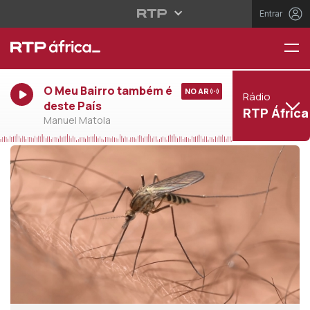
Entrar
O Meu Bairro também é
NO AR
Rádio
deste País
RTP África
Manuel Matola