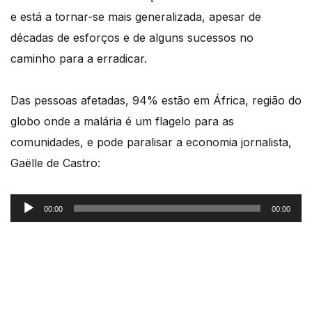
e está a tornar-se mais generalizada, apesar de
décadas de esforços e de alguns sucessos no
caminho para a erradicar.
Das pessoas afetadas, 94% estão em África, região do
globo onde a malária é um flagelo para as
comunidades, e pode paralisar a economia jornalista,
Gaëlle de Castro:
Reprodutor
00:00
00:00
de
áudio