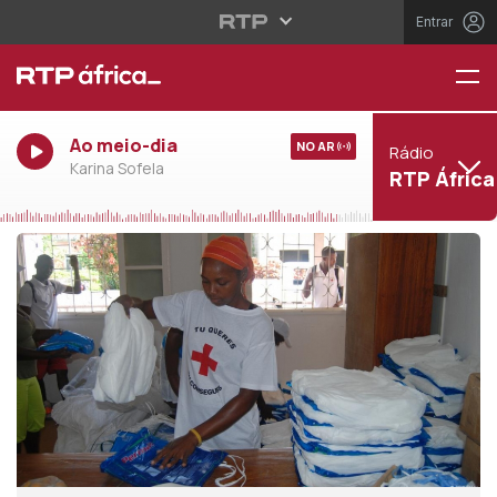
Entrar
Ao meio-dia
NO AR
Rádio
Karina Sofela
RTP África