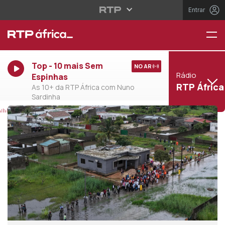
Entrar
Top - 10 mais Sem
NO AR
Rádio
Espinhas
RTP África
As 10+ da RTP África com Nuno
Sardinha