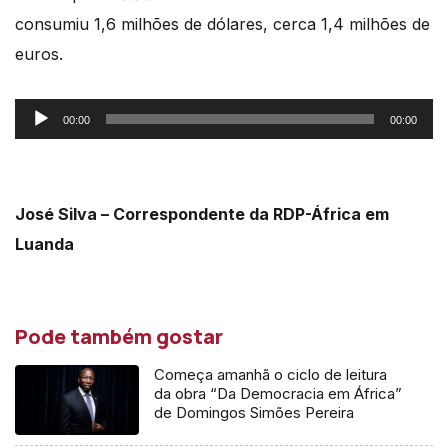
consumiu 1,6 milhões de dólares, cerca 1,4 milhões de
euros.
Reprodutor
00:00
00:00
de
áudio
José Silva – Correspondente da RDP-África em
Luanda
Pode também gostar
Começa amanhã o ciclo de leitura
da obra “Da Democracia em África”
de Domingos Simões Pereira