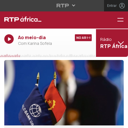
Entrar
Ao meio-dia
NO AR
Rádio
Com Karina Sofela
RTP África