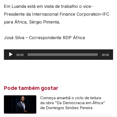
Em Luanda está em visita de trabalho o vice-
Presidente da Internacional Finance Corporation-IFC
para África, Sérgio Pimenta.
José Silva – Correspondente RDP África
Reprodutor
00:00
00:00
de
áudio
Pode também gostar
Começa amanhã o ciclo de leitura
da obra “Da Democracia em África”
de Domingos Simões Pereira