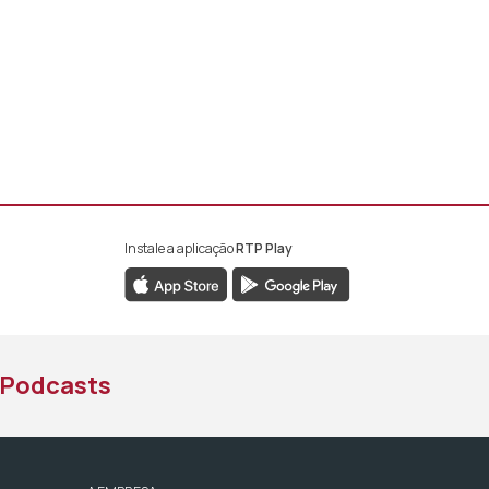
Instale a aplicação
RTP Play
book da RTP África
nstagram da RTP África
ao YouTube da RTP África
Podcasts