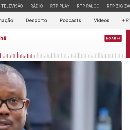
TELEVISÃO
RÁDIO
RTP PLAY
RTP PALCO
RTP ZIG ZA
mação
Desporto
Podcasts
Vídeos
+ R
nhã
NO AR