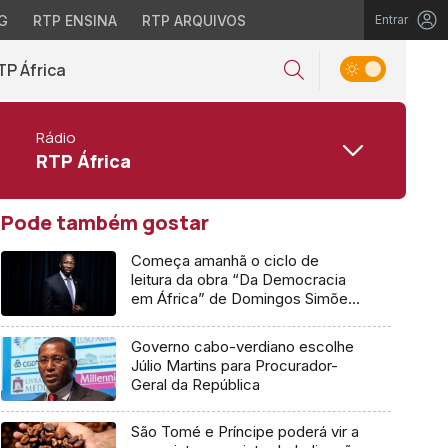
G
RTP ENSINA
RTP ARQUIVOS
Entrar
TP África
Rádio
RTP África
Pode também gostar
Começa amanhã o ciclo de
leitura da obra “Da Democracia
em África” de Domingos Simões
Pereira
Governo cabo-verdiano escolhe
Júlio Martins para Procurador-
Geral da República
São Tomé e Príncipe poderá vir a