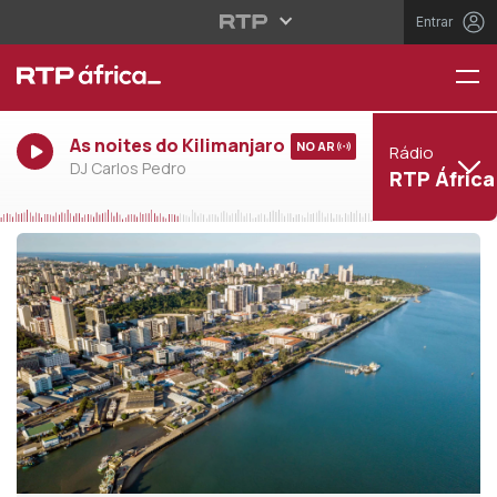
Entrar
As noites do Kilimanjaro
NO AR
Rádio
DJ Carlos Pedro
RTP África