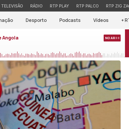
TELEVISÃO
RÁDIO
RTP PLAY
RTP PALCO
RTP ZIG ZA
mação
Desporto
Podcasts
Vídeos
+ R
e Angola
NO AR