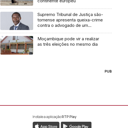
continente europeu
Supremo Tribunal de Justiça são-
tomense apresenta queixa-crime
contra o advogado de um
cidadão chileno
Moçambique pode vir a realizar
as três eleições no mesmo dia
PUB
Instale a aplicação
RTP Play
book da RTP África
nstagram da RTP África
ao YouTube da RTP África