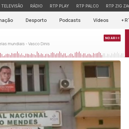
TELEVISÃO
RÁDIO
RTP PLAY
RTP PALCO
RTP ZIG ZA
mação
Desporto
Podcasts
Vídeos
+ R
NO AR
as mundiais - Vasco Dinis