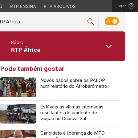
G
RTP ENSINA
RTP ARQUIVOS
Entrar
TP África
Rádio
RTP África
Pode também gostar
Novos dados sobre os PALOP
num relatório do Afrobarómetro
Estáveis as vítimas internadas
resultantes do acidente de
viação no Cuanza-Sul
Candidato à liderança do MPD