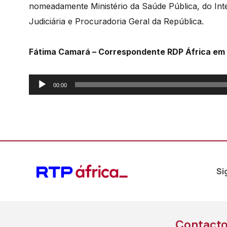
nomeadamente
Ministério
da
Saúde
Pública,
do
Int
Judiciária
e
Procuradoria
Geral
da
República.
Fátima Camará – Correspondente RDP África em
Reprodutor
00:00
de
áudio
Si
Contact