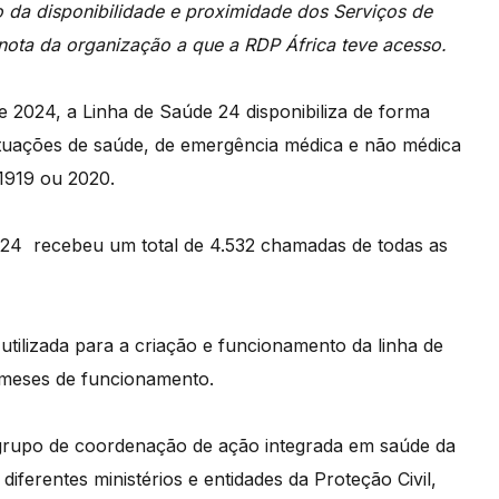
o da disponibilidade e proximidade dos Serviços de
nota da organização a que a RDP África teve acesso.
de
2024, a
L
inha
de S
aúde
24
disponibiliza
de
forma
ituações
de
saúde,
de
emergência
médica
e
não
médica
1919
ou
2020.
 24
recebeu
um
total
de
4
.532
chamadas
de
todas
as
a
utilizada
para
a
criação
e
funcionamento
da
linha
de
meses
de
funcionamento.
grupo
de
coordenação
de
ação
integrada
em
saúde
da
e
diferentes
ministérios
e
entidades
da
Proteção
Civil,