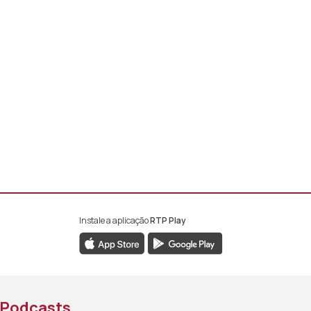
Instale a aplicação
RTP Play
book da RTP África
nstagram da RTP África
ao YouTube da RTP África
Podcasts