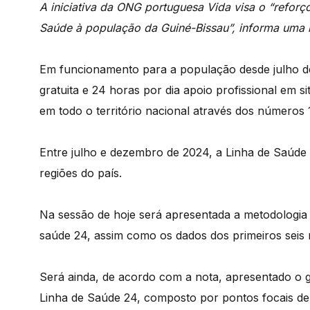
A iniciativa da ONG portuguesa Vida visa o “reforç
Saúde à população da Guiné-Bissau”, informa uma 
Em funcionamento
para
a
população
desde
julho
gratuita
e
24
horas
por
dia
apoio
profissional
em
s
em
todo
o
território
nacional
através
dos
números
Entre
julho
e
dezembro
de
2024,
a Linha de Saúde
regiões
do
país.
Na
sessão
de
hoje
será
apresentada
a
metodologi
saúde
24,
assim
como
os
dados
dos
primeiros
seis
Será
ainda,
de
acordo
com
a
nota,
apresentado
o
Linha de Saúde 24
,
composto
por
pontos
focais
d