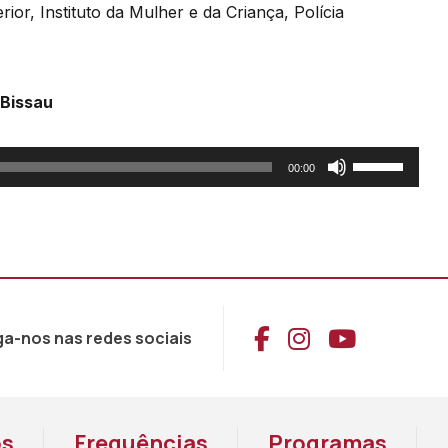
erior,
Instituto
da
Mulher
e
da
Criança,
Polícia
 Bissau
Use
00:00
as
setas
cima/baixo
para
aumentar
Aceder ao Face
Aceder ao I
Aceder 
ga-nos nas redes sociais
ou
diminuir
o
volume.
os
Frequências
Programas