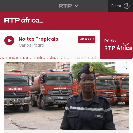
Entrar
Noites Tropicais
NO AR
Rádio
Carlos Pedro
RTP África