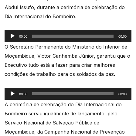
Abdul Issufo, durante a cerimónia de celebração do
Dia Internacional do Bombeiro.
Reprodutor
00:00
00:00
de
O Secretário Permanente do Ministério do Interior de
áudio
Moçambique, Victor Canhemba Júnior, garantiu que o
Executivo tudo está a fazer para criar melhores
condições de trabalho para os soldados da paz.
Reprodutor
00:00
00:00
de
A cerimónia de celebração do Dia Internacional do
áudio
Bombeiro serviu igualmente de lançamento, pelo
Serviço Nacional de Salvação Pública de
Moçambique, da Campanha Nacional de Prevenção