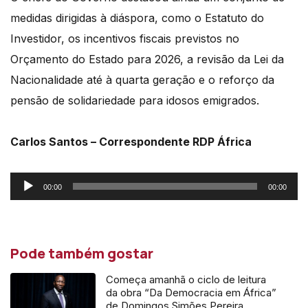
medidas dirigidas à diáspora, como o Estatuto do
Investidor, os incentivos fiscais previstos no
Orçamento do Estado para 2026, a revisão da Lei da
Nacionalidade até à quarta geração e o reforço da
pensão de solidariedade para idosos emigrados.
Carlos Santos – Correspondente RDP África
Reprodutor
00:00
00:00
de
áudio
Pode também gostar
Começa amanhã o ciclo de leitura
da obra “Da Democracia em África”
de Domingos Simões Pereira