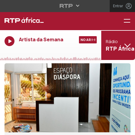
Entrar
Artista da Semana
NO AR
Rádio
RTP África