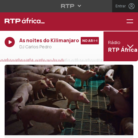
Entrar
As noites do Kilimanjaro
NO AR
Rádio
DJ Carlos Pedro
RTP África