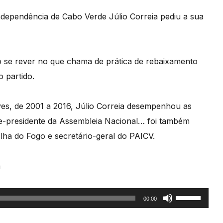
Independência de Cabo Verde Júlio Correia pediu a sua
ão se rever no que chama de prática de rebaixamento
 partido.
es, de 2001 a 2016, Júlio Correia desempenhou as
ice-presidente da Assembleia Nacional… foi também
lha do Fogo e secretário-geral do PAICV.
a
Use
00:00
as