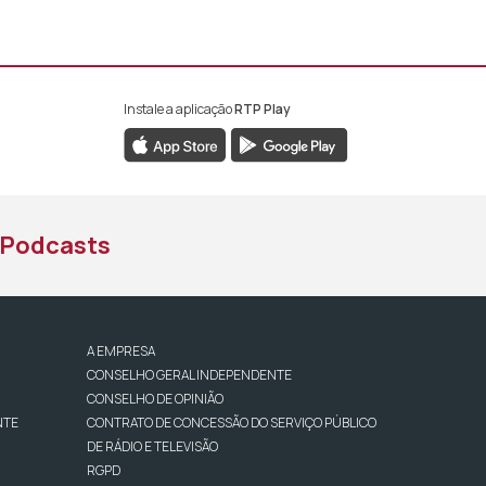
Instale a aplicação
RTP Play
book da RTP África
nstagram da RTP África
ao YouTube da RTP África
Podcasts
A EMPRESA
CONSELHO GERAL INDEPENDENTE
CONSELHO DE OPINIÃO
NTE
CONTRATO DE CONCESSÃO DO SERVIÇO PÚBLICO
DE RÁDIO E TELEVISÃO
RGPD