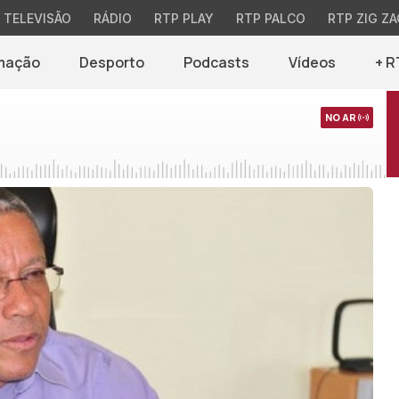
TELEVISÃO
RÁDIO
RTP PLAY
RTP PALCO
RTP ZIG ZA
mação
Desporto
Podcasts
Vídeos
+ R
NO AR