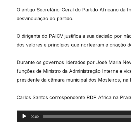
O antigo Secretário-Geral do Partido Africano da 
desvinculação do partido.
O dirigente do PAICV justifica a sua decisão por n
dos valores e princípios que nortearam a criação do
Durante os governos liderados por José Maria Nev
funções de Ministro da Administração Interna e v
presidente da câmara municipal dos Mosteiros, na I
Carlos Santos correspondente RDP África na Prai
Reprodutor
00:00
de