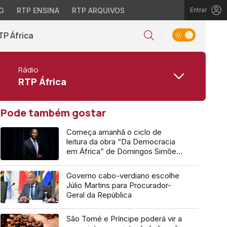
G
RTP ENSINA
RTP ARQUIVOS
Entrar
TP África
Rádio
RTP África
Pode também gostar
Começa amanhã o ciclo de
leitura da obra “Da Democracia
em África” de Domingos Simões
Pereira
Governo cabo-verdiano escolhe
Júlio Martins para Procurador-
Geral da República
São Tomé e Príncipe poderá vir a