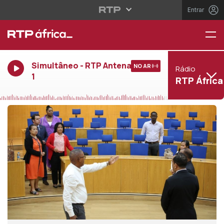
Entrar
Simultâneo - RTP Antena
NO AR
Rádio
1
RTP África