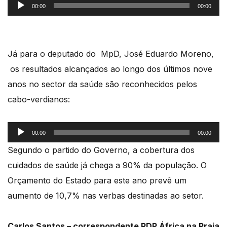
Reprodutor
00:00
00:00
de
áudio
Já para o deputado do MpD, José Eduardo Moreno,
os resultados alcançados ao longo dos últimos nove
anos no sector da saúde são reconhecidos pelos
cabo-verdianos:
Reprodutor
00:00
00:00
de
Segundo o partido do Governo, a cobertura dos
áudio
cuidados de saúde já chega a 90% da população. O
Orçamento do Estado para este ano prevê um
aumento de 10,7% nas verbas destinadas ao setor.
Carlos Santos – correspondente RDP África na Praia