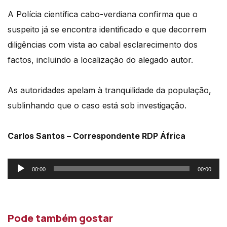
A Polícia científica cabo-verdiana confirma que o
suspeito já se encontra identificado e que decorrem
diligências com vista ao cabal esclarecimento dos
factos, incluindo a localização do alegado autor.
As autoridades apelam à tranquilidade da população,
sublinhando que o caso está sob investigação.
Carlos Santos – Correspondente RDP África
Reprodutor
00:00
00:00
de
áudio
Pode também gostar