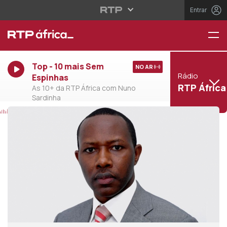
Entrar
Top - 10 mais Sem
NO AR
Rádio
Espinhas
RTP África
As 10+ da RTP África com Nuno
Sardinha