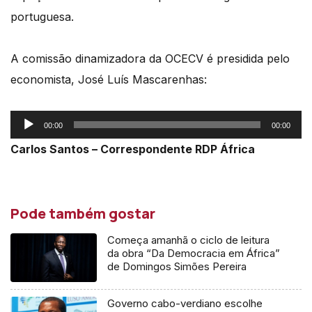
portuguesa.
A comissão dinamizadora da OCECV é presidida pelo
economista, José Luís Mascarenhas:
Reprodutor
00:00
00:00
de
Carlos Santos – Correspondente RDP África
áudio
Pode também gostar
Começa amanhã o ciclo de leitura
da obra “Da Democracia em África”
de Domingos Simões Pereira
Governo cabo-verdiano escolhe