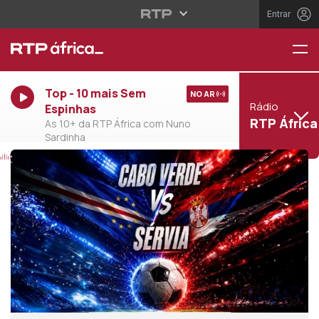
Entrar
Top - 10 mais Sem
NO AR
Rádio
Espinhas
RTP África
As 10+ da RTP África com Nuno
Sardinha