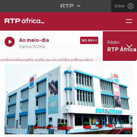
Entrar
Ao meio-dia
NO AR
Rádio
Karina Sofela
RTP África