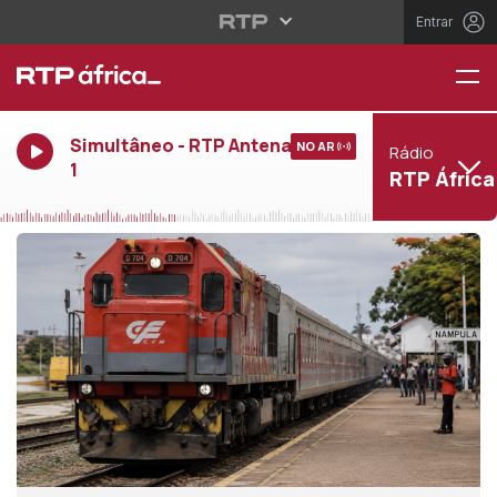
Entrar
Simultâneo - RTP Antena
NO AR
Rádio
1
RTP África