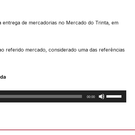
 entrega de mercadorias no Mercado do Trinta, em
ao referido mercado, considerado uma das referências
nda
Use
00:00
as
setas
cima/baixo
para