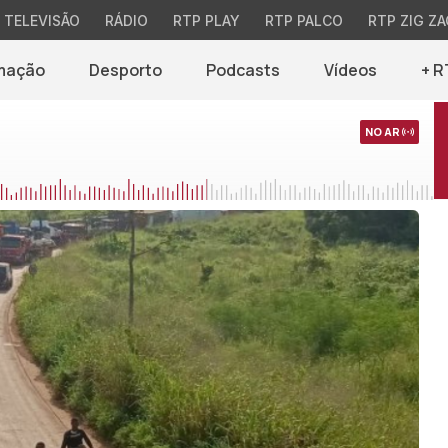
TELEVISÃO
RÁDIO
RTP PLAY
RTP PALCO
RTP ZIG ZA
mação
Desporto
Podcasts
Vídeos
+ R
NO AR