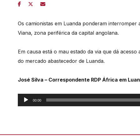
Os camionistas em Luanda ponderam interromper a
Viana, zona periférica da capital angolana.
Em causa está o mau estado da via que dá acesso 
do mercado abastecedor de Luanda.
José Silva – Correspondente RDP África em Lua
Reprodutor
00:00
de
áudio