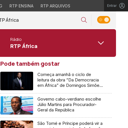
G
RTP ENSINA
RTP ARQUIVOS
Entrar
TP África
Rádio
RTP África
Pode também gostar
Começa amanhã o ciclo de
leitura da obra “Da Democracia
em África” de Domingos Simões
Pereira
Governo cabo-verdiano escolhe
Júlio Martins para Procurador-
Geral da República
São Tomé e Príncipe poderá vir a