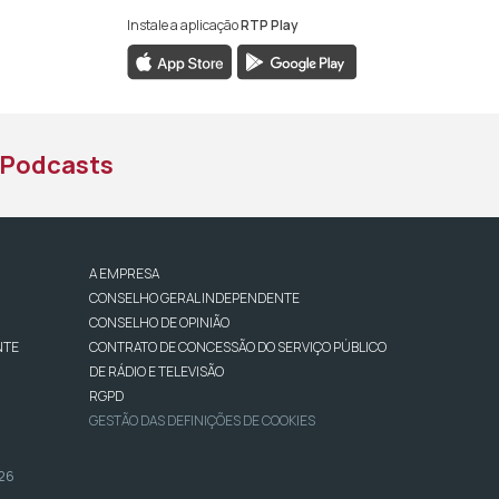
Instale a aplicação
RTP Play
book da RTP África
nstagram da RTP África
ao YouTube da RTP África
Podcasts
A EMPRESA
CONSELHO GERAL INDEPENDENTE
CONSELHO DE OPINIÃO
NTE
CONTRATO DE CONCESSÃO DO SERVIÇO PÚBLICO
DE RÁDIO E TELEVISÃO
RGPD
GESTÃO DAS DEFINIÇÕES DE COOKIES
026