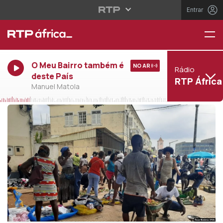
Entrar
O Meu Bairro também é
NO AR
Rádio
deste País
RTP África
Manuel Matola