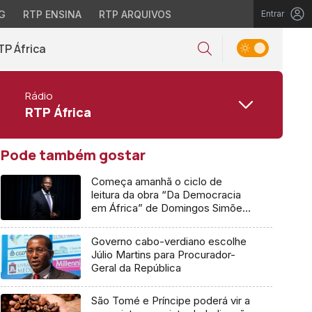
G
RTP ENSINA
RTP ARQUIVOS
Entrar
TP África
Rádio
RTP África
Pode também gostar
Começa amanhã o ciclo de
leitura da obra “Da Democracia
em África” de Domingos Simões
Pereira
Governo cabo-verdiano escolhe
Júlio Martins para Procurador-
Geral da República
São Tomé e Príncipe poderá vir a