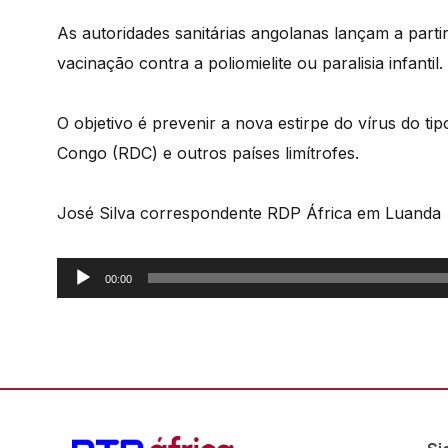
As autoridades sanitárias angolanas lançam a part
vacinação contra a poliomielite ou paralisia infantil.
O objetivo é prevenir a nova estirpe do vírus do ti
Congo (RDC) e outros países limítrofes.
José Silva correspondente RDP África em Luanda
Reprodutor
00:00
de
áudio