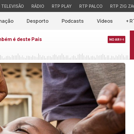
TELEVISÃO
RÁDIO
RTP PLAY
RTP PALCO
RTP ZIG ZA
mação
Desporto
Podcasts
Vídeos
+ R
mbém é deste País
NO AR