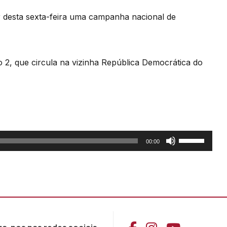
ir desta sexta-feira uma campanha nacional de
po 2, que circula na vizinha República Democrática do
Use
00:00
as
setas
cima/baixo
para
aumentar