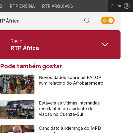
G
RTP ENSINA
RTP ARQUIVOS
Entrar
TP África
Rádio
RTP África
Pode também gostar
Novos dados sobre os PALOP
num relatório do Afrobarómetro
Estáveis as vítimas internadas
resultantes do acidente de
viação no Cuanza-Sul
Candidato à liderança do MPD