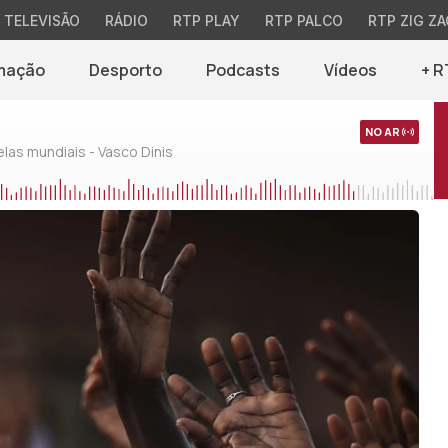
TELEVISÃO
RÁDIO
RTP PLAY
RTP PALCO
RTP ZIG ZA
mação
Desporto
Podcasts
Vídeos
+ R
NO AR
as mundiais - Vasco Dinis