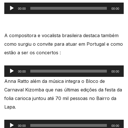
Reprodutor
00:00
00:00
de
áudio
A compositora e vocalista brasileira destaca também
como surgiu o convite para atuar em Portugal e como
estão a ser os concertos :
Reprodutor
00:00
00:00
de
Anna Ratto além da música integra o Bloco de
áudio
Carnaval Kizomba que nas últimas edições da festa da
folia carioca juntou até 70 mil pessoas no Bairro da
Lapa.
Reprodutor
00:00
00:00