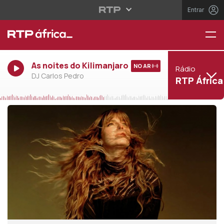
Entrar
As noites do Kilimanjaro
NO AR
Rádio
DJ Carlos Pedro
RTP África