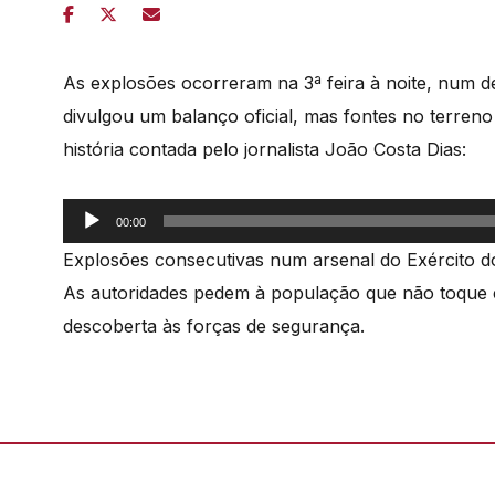
As explosões ocorreram na 3ª feira à noite, num d
divulgou um balanço oficial, mas fontes no terren
história contada pelo jornalista João Costa Dias:
Reprodutor
00:00
de
Explosões consecutivas num arsenal do Exército do
áudio
As autoridades pedem à população que não toque 
descoberta às forças de segurança.