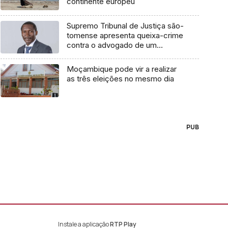
continente europeu
Supremo Tribunal de Justiça são-
tomense apresenta queixa-crime
contra o advogado de um
cidadão chileno
Moçambique pode vir a realizar
as três eleições no mesmo dia
PUB
Instale a aplicação
RTP Play