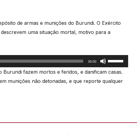
epósito de armas e munições do Burundi. O Exército
o descrevem uma situação mortal, motivo para a
Use
00:00
as
 Burundi fazem mortos e feridos, e danificam casas.
setas
em munições não detonadas, e que reporte qualquer
cima/baixo
para
aumentar
ou
diminuir
o