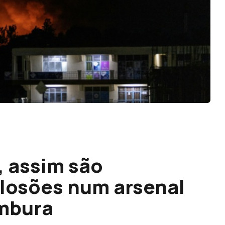
, assim são
losões num arsenal
umbura