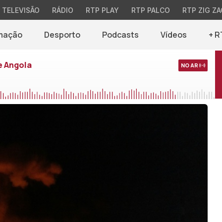
TELEVISÃO
RÁDIO
RTP PLAY
RTP PALCO
RTP ZIG ZA
mação
Desporto
Podcasts
Vídeos
+ R
e Angola
NO AR